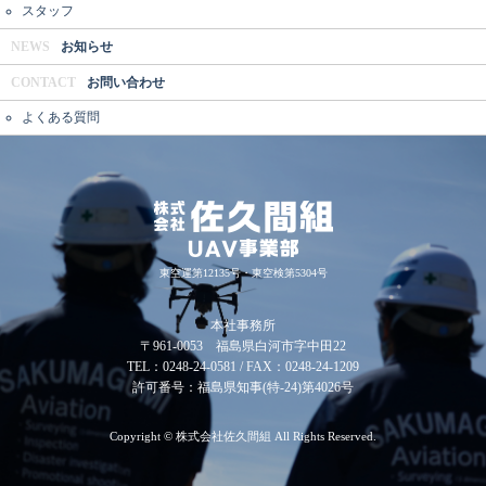
スタッフ
NEWS
お知らせ
CONTACT
お問い合わせ
よくある質問
東空運第12135号・東空検第5304号
本社事務所
〒961-0053 福島県白河市字中田22
TEL：0248-24-0581 / FAX：0248-24-1209
許可番号：福島県知事(特-24)第4026号
Copyright © 株式会社佐久間組 All Rights Reserved.