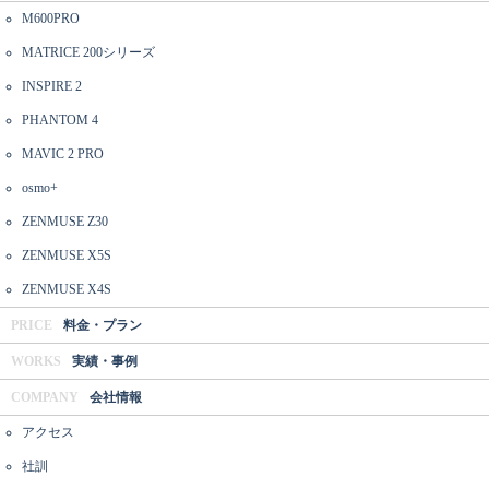
M600PRO
MATRICE 200シリーズ
INSPIRE 2
PHANTOM 4
MAVIC 2 PRO
osmo+
ZENMUSE Z30
ZENMUSE X5S
ZENMUSE X4S
PRICE
料金・プラン
WORKS
実績・事例
COMPANY
会社情報
アクセス
社訓